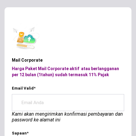
Mail Corporate
Harga Paket Mail Corporate aktif atau berlangganan
per 12 bulan (1tahun) sudah termasuk 11% Pajak
Email Valid
*
Kami akan mengirimkan konfirmasi pembayaran dan
password ke alamat ini
Sapaan
*