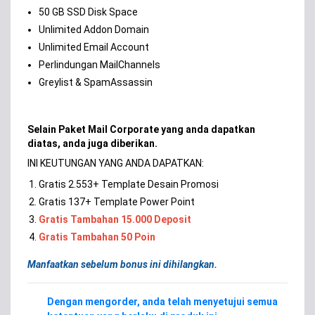
50 GB SSD Disk Space
Unlimited Addon Domain
Unlimited Email Account
Perlindungan MailChannels
Greylist & SpamAssassin
Selain Paket Mail Corporate yang anda dapatkan
diatas, anda juga diberikan.
INI KEUTUNGAN YANG ANDA DAPATKAN:
Gratis 2.553+ Template Desain Promosi
Gratis 137+ Template Power Point
Gratis Tambahan 15.000 Deposit
Gratis Tambahan 50 Poin
Manfaatkan sebelum bonus ini dihilangkan.
Dengan mengorder, anda telah menyetujui semua