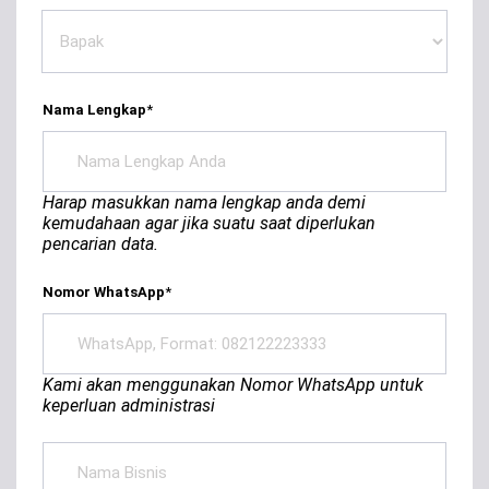
Nama Lengkap
*
Harap masukkan nama lengkap anda demi
kemudahaan agar jika suatu saat diperlukan
pencarian data.
Nomor WhatsApp
*
Kami akan menggunakan Nomor WhatsApp untuk
keperluan administrasi